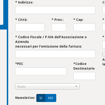
* Indirizzo:
C
* Città:
* Prov.:
* Cap:
*
* Codice Fiscale / P.IVA dell'Associazione o
*
Azienda
necessari per l'emissione della fattura:
A
*PEC
*Codice
l
Destinatario
Ruolo
Newsletter:
SI
NO