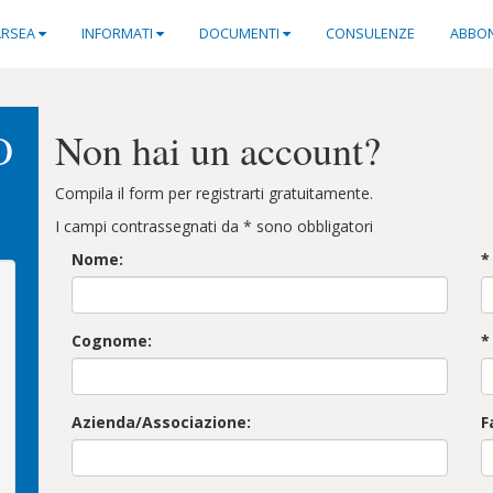
ARSEA
INFORMATI
DOCUMENTI
CONSULENZE
ABBO
O
Non hai un account?
Compila il form per registrarti gratuitamente.
I campi contrassegnati da * sono obbligatori
Nome:
*
Cognome:
*
Azienda/Associazione:
F