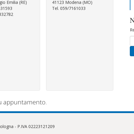
io Emilia (RE)
41123 Modena (MO)
431593
Tel. 059/7161033
/332782
Re
su appuntamento.
 Bologna - P.IVA 02223121209